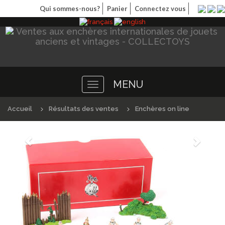
Qui sommes-nous?
Panier
Connectez vous
MENU
Toggle
navigation
Accueil
Résultats des ventes
Enchères on line
Précédént
Suivan