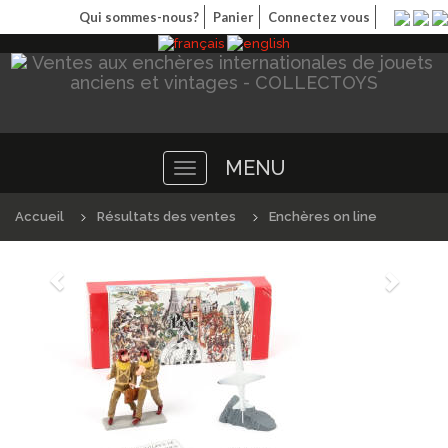
Qui sommes-nous?
Panier
Connectez vous
MENU
Toggle
navigation
Accueil
Résultats des ventes
Enchères on line
Précédént
Suivan