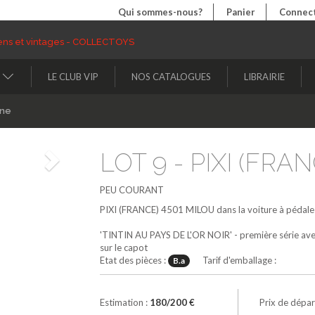
Qui sommes-nous?
Panier
Connect
LE CLUB VIP
NOS CATALOGUES
LIBRAIRIE
ine
LOT 9 - PIXI (FRAN
Suivant
PEU COURANT
PIXI (FRANCE)
4501
MILOU dans la voiture à pédale
'TINTIN AU PAYS DE L'OR NOIR' - première série avec c
sur le capot
Etat des pièces :
Tarif d'emballage :
B.a
Estimation :
180/200 €
Prix de dépar