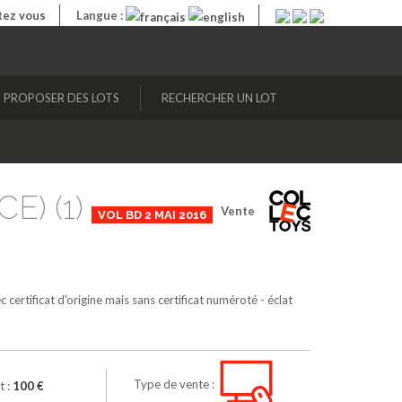
ez vous
Langue :
PROPOSER DES LOTS
RECHERCHER UN LOT
CE) (1)
Vente
VOL BD 2 MAI 2016
ertificat d'origine mais sans certificat numéroté - éclat
Type de vente :
t :
100 €