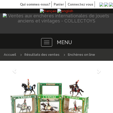
Qui sommes-nous?
Panier
Connectez vous
MENU
Toggle
navigation
Accueil
Résultats des ventes
Enchères on line
Précédént
Suivan