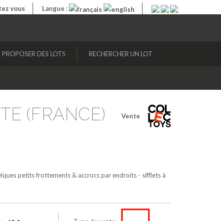
ez vous
Langue :
PROPOSER DES LOTS
RECHERCHER UN LOT
STE (FRANCE)
Vente
es petits frottements & accrocs par endroits - sifflets à