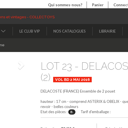
Qui sommes-nous?
Panier
Connect
LE CLUB VIP
NOS CATALOGUES
LIBRAIRIE
ine
LOT 23 - DELACO
Suivant
(2)
VOL BD 2 MAI 2016
DELACOSTE (FRANCE)
Ensemble de 2 pouet
hauteur : 17 cm - comprend ASTERIX & OBELIX - quelqu
revoir - belles couleurs
Etat des pièces :
Tarif d'emballage :
B.