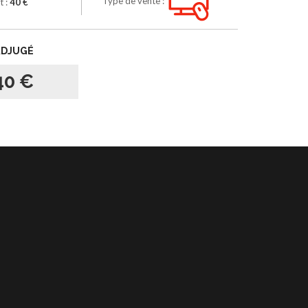
Type de vente :
t :
40 €
ADJUGÉ
40 €