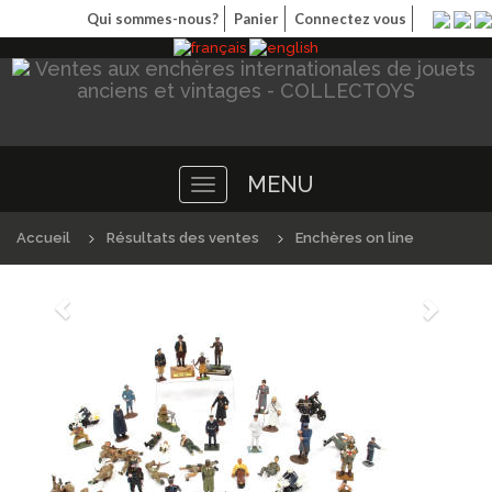
Qui sommes-nous?
Panier
Connectez vous
MENU
Toggle
navigation
Accueil
Résultats des ventes
Enchères on line
Précédént
Suivan