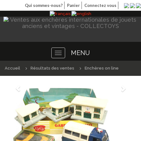
Qui sommes-nous?
Panier
Connectez vous
MENU
Toggle
navigation
Accueil
Résultats des ventes
Enchères on line
Précédént
Suivan