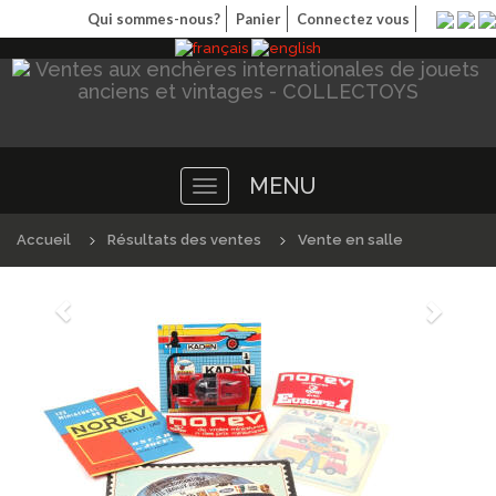
Qui sommes-nous?
Panier
Connectez vous
MENU
Toggle
navigation
Accueil
Résultats des ventes
Vente en salle
Précédént
Suivan