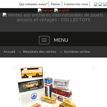
Qui sommes-nous?
Panier
Connectez vous
MENU
Toggle
navigation
Accueil
Résultats des ventes
Enchères on line
Précédént
Suivan