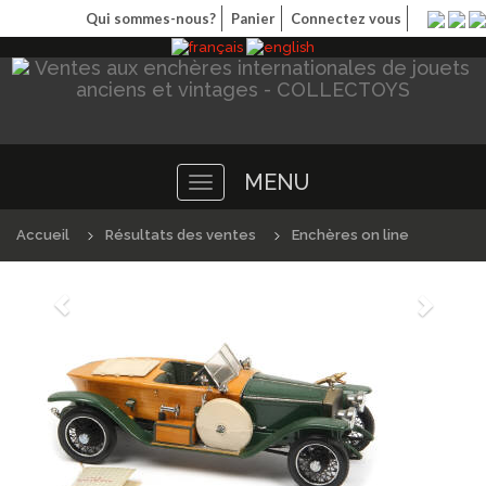
Qui sommes-nous?
Panier
Connectez vous
MENU
Toggle
navigation
Accueil
Résultats des ventes
Enchères on line
Précédént
Suivan