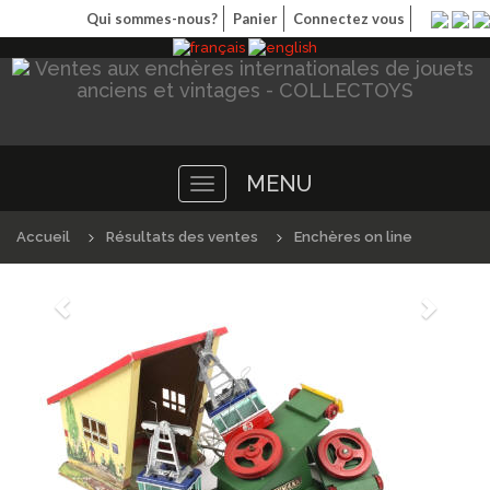
Qui sommes-nous?
Panier
Connectez vous
MENU
Toggle
navigation
Accueil
Résultats des ventes
Enchères on line
Précédént
Suivan