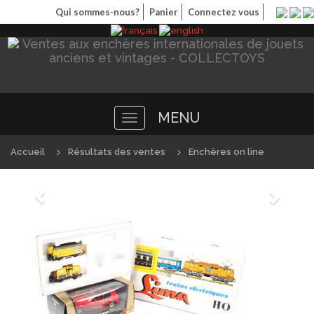
Qui sommes-nous?
Panier
Connectez vous
MENU
Toggle
navigation
Accueil
Résultats des ventes
Enchères on line
Précédént
Suivan