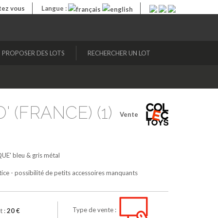
ez vous
Langue :
PROPOSER DES LOTS
RECHERCHER UN LOT
' (FRANCE) (1)
Vente
QUE'
bleu & gris métal
ice - possibilité de petits accessoires manquants
Type de vente :
t :
20 €