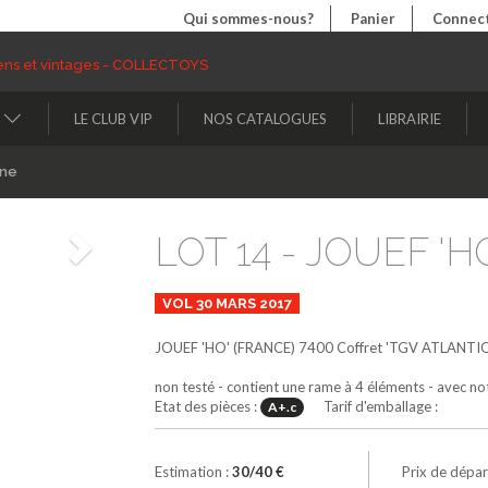
Qui sommes-nous?
Panier
Connect
LE CLUB VIP
NOS CATALOGUES
LIBRAIRIE
ine
LOT 14 - JOUEF 'HO
Suivant
VOL 30 MARS 2017
JOUEF 'HO' (FRANCE)
7400
Coffret 'TGV ATLANTI
non testé - contient une rame à 4 éléments - avec not
Etat des pièces :
Tarif d'emballage :
A+.c
Estimation :
30/40 €
Prix de dépar