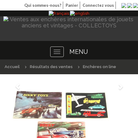
Qui sommes-nous?
Panier
Connectez vous
MENU
Toggle
navigation
Accueil
Résultats des ventes
Enchères on line
Précédént
Suivan