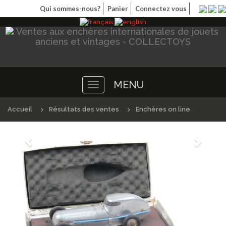
Qui sommes-nous?
Panier
Connectez vous
MENU
Toggle
navigation
Accueil
Résultats des ventes
Enchères on line
Précédént
Suivan