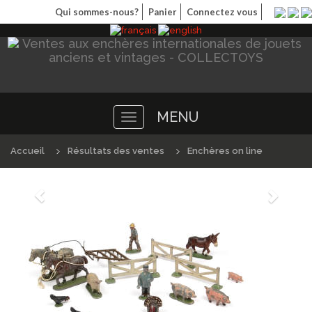
Qui sommes-nous?
Panier
Connectez vous
MENU
Toggle
navigation
Accueil
Résultats des ventes
Enchères on line
Précédént
Suivan