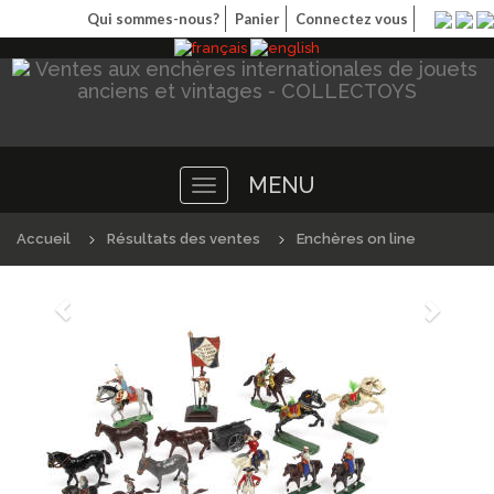
Qui sommes-nous?
Panier
Connectez vous
MENU
Toggle
navigation
Accueil
Résultats des ventes
Enchères on line
Précédént
Suivan