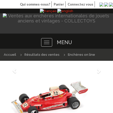
Qui sommes-nous?
Panier
Connectez vous
MENU
Toggle
navigation
Accueil
Résultats des ventes
Enchères on line
Précédént
Suivan