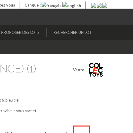
ez vous
Langue :
PROPOSER DES LOTS
RECHERCHER UN LOT
NCE) (1)
Vente
 & bleu ciel
étroviseur sous sachet