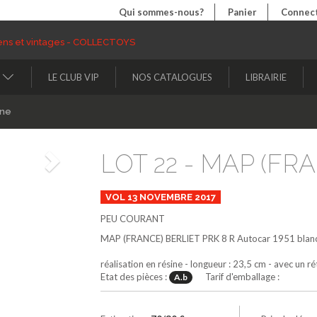
Qui sommes-nous?
Panier
Connect
LE CLUB VIP
NOS CATALOGUES
LIBRAIRIE
ine
LOT 22 - MAP (FRA
Suivant
VOL 13 NOVEMBRE 2017
PEU COURANT
MAP (FRANCE)
BERLIET PRK 8 R Autocar 1951
blanc
réalisation en résine - longueur : 23,5 cm - avec un r
Etat des pièces :
Tarif d'emballage :
A.b