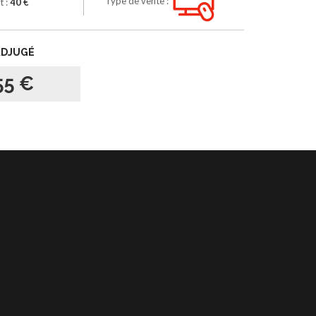
Type de vente :
t :
40 €
ADJUGÉ
55 €