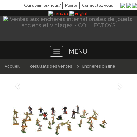
Qui sommes-nous?
Panier
Connectez vous
MENU
Toggle
navigation
Accueil
Résultats des ventes
Enchères on line
Précédént
Suivan