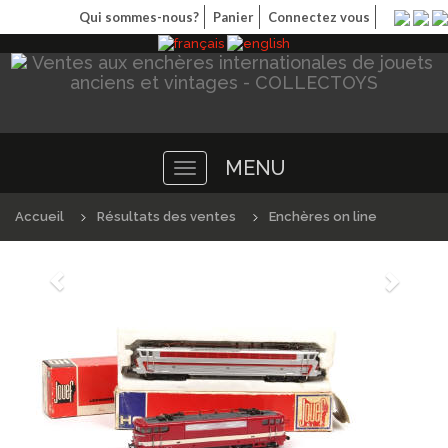
Qui sommes-nous?
Panier
Connectez vous
MENU
Toggle
navigation
Accueil
Résultats des ventes
Enchères on line
Précédént
Suivan