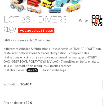
LOT 26 - DIVERS
Vente
(19)
VOL 20 JUILLET 2018
DIVERS
Ensemble de 19 véhicules
différentes échelles & fabrications - bus électrique FRANCE JOUET non
testé avec déformations & traces d'oxydation - comprend des
réalisations en cuir - on y retrouve notamment les marques : HOBBY
DAX, OBERTOYS, POLFYTOYS & VILAC - 7 modèles en boîte en états
'b' à 'c' - possibilité de manques & parties cassées
Etat des pièces :
Tarif d'emballage :
A+ à D
Estimation :
30/40 €
Prix de départ :
20 €