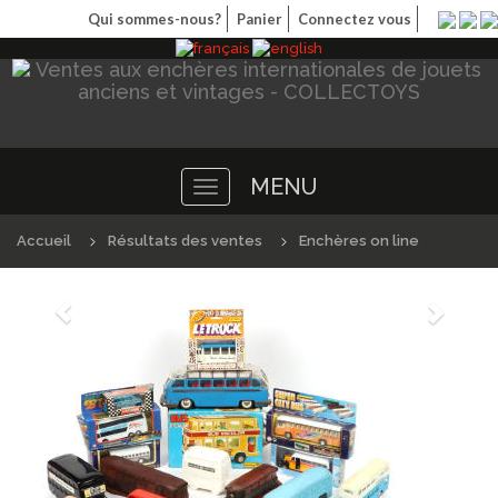
Qui sommes-nous?
Panier
Connectez vous
MENU
Toggle
navigation
Accueil
Résultats des ventes
Enchères on line
Précédént
Suivan