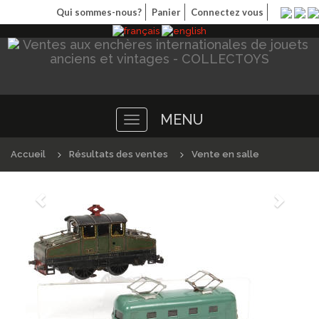
Qui sommes-nous?
Panier
Connectez vous
MENU
Toggle
navigation
Accueil
Résultats des ventes
Vente en salle
Précédént
Suivan