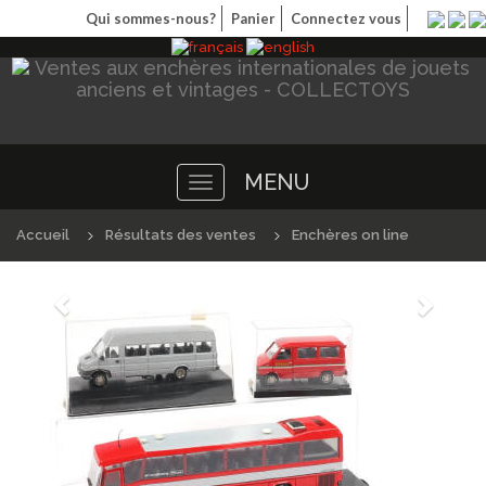
Qui sommes-nous?
Panier
Connectez vous
MENU
Toggle
navigation
Accueil
Résultats des ventes
Enchères on line
Précédént
Suivan