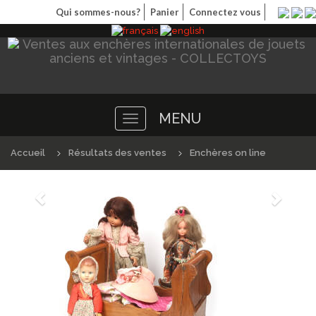
Qui sommes-nous?
Panier
Connectez vous
MENU
Toggle
navigation
Accueil
Résultats des ventes
Enchères on line
Précédént
Suivan