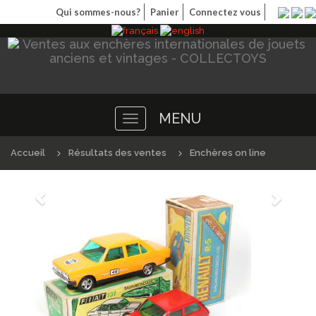
Qui sommes-nous?
Panier
Connectez vous
MENU
Toggle
navigation
Accueil
Résultats des ventes
Enchères on line
Précédént
Suivan