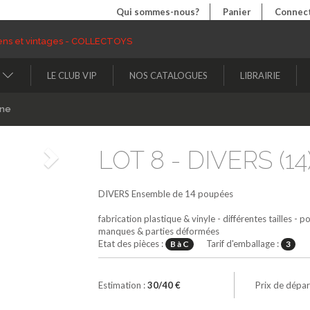
Qui sommes-nous?
Panier
Connect
LE CLUB VIP
NOS CATALOGUES
LIBRAIRIE
ine
LOT 8 - DIVERS (14
Suivant
DIVERS
Ensemble de 14 poupées
fabrication plastique & vinyle - différentes tailles - p
manques & parties déformées
Etat des pièces :
Tarif d'emballage :
B à C
3
Estimation :
30/40 €
Prix de dépar