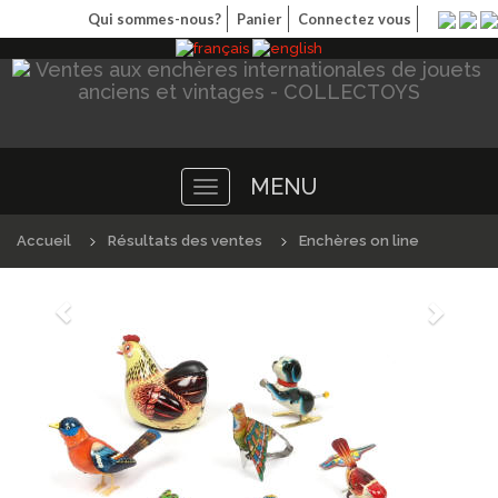
Qui sommes-nous?
Panier
Connectez vous
MENU
Toggle
navigation
Accueil
Résultats des ventes
Enchères on line
Précédént
Suivan