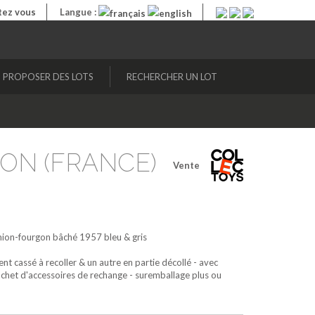
ez vous
Langue :
PROPOSER DES LOTS
RECHERCHER UN LOT
ON (FRANCE)
Vente
ion-fourgon bâché 1957
bleu & gris
t cassé à recoller & un autre en partie décollé - avec
achet d'accessoires de rechange - suremballage plus ou