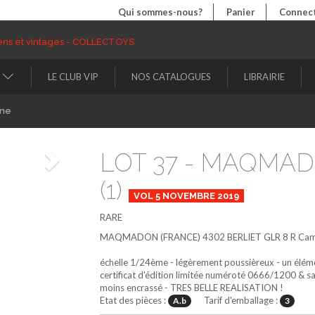
Qui sommes-nous?
Panier
Connect
LE CLUB VIP
NOS CATALOGUES
LIBRAIRIE
ine
LOT 37 - MAQMAD
Suivant
(1)
VOL 5 NOVEMBRE 2019
RARE
MAQMADON (FRANCE)
4302
BERLIET GLR 8 R Cam
échelle 1/24ème - légèrement poussièreux - un élémen
certificat d'édition limitée numéroté 0666/1200 & s
moins encrassé - TRES BELLE REALISATION !
Etat des pièces :
Tarif d'emballage :
A.b
3