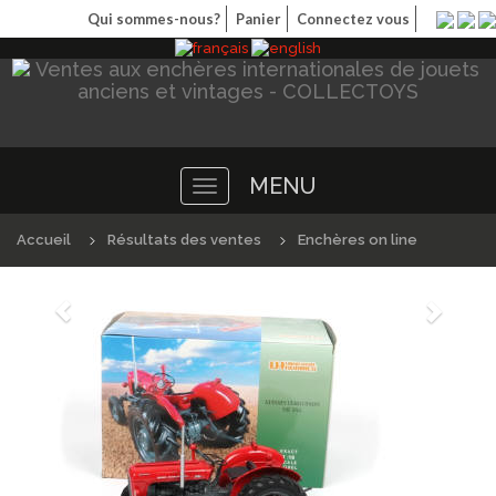
Qui sommes-nous?
Panier
Connectez vous
MENU
Toggle
navigation
Accueil
Résultats des ventes
Enchères on line
Précédént
Suivan