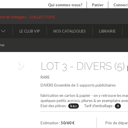
Qui sommes-nous?
Panier
Connect
LE CLUB VIP
NOS CATALOGUES
LIBRAIRIE
ine
LOT 3 - DIVERS (5)
Suivant
RARE
DIVERS
Ensemble de 5 supports publicitaires
fabrication en carton & papier - on y retrouve le
quelques petits accrocs, pliures & un exemplaire ave
Etat des pièces :
Tarif d'emballage :
b à c
3
Estimation :
50/60 €
Prix de dépar