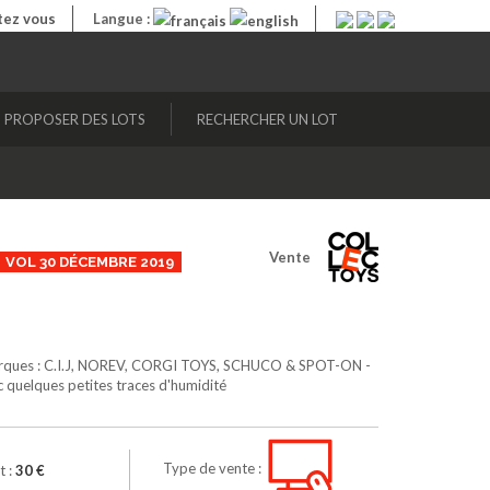
ez vous
Langue :
PROPOSER DES LOTS
RECHERCHER UN LOT
Vente
VOL 30 DÉCEMBRE 2019
s marques : C.I.J, NOREV, CORGI TOYS, SCHUCO & SPOT-ON -
c quelques petites traces d'humidité
Type de vente :
t :
30 €