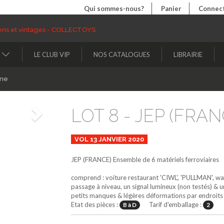
Qui sommes-nous?
Panier
Connect
LE CLUB VIP
NOS CATALOGUES
LIBRAIRIE
ine
LOT 8 - JEP (FRANC
Suivant
VOL 13 JANVIER 2020
JEP (FRANCE)
Ensemble de 6 matériels ferroviaires
comprend : voiture restaurant 'CIWL', 'PULLMAN', wag
passage à niveau, un signal lumineux (non testés) & 
petits manques & légères déformations par endroits
Etat des pièces :
Tarif d'emballage :
B à D
2