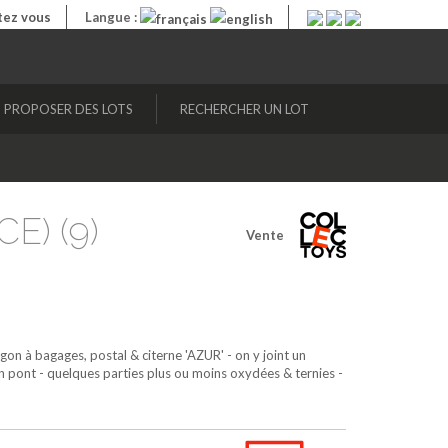
ez vous
Langue :
PROPOSER DES LOTS
RECHERCHER UN LOT
E) (9)
Vente
on à bagages, postal & citerne 'AZUR' - on y joint un
un pont - quelques parties plus ou moins oxydées & ternies -