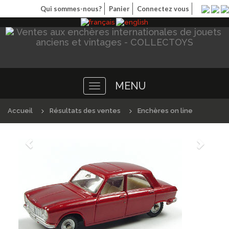
Qui sommes-nous?
Panier
Connectez vous
MENU
Toggle
navigation
Accueil
Résultats des ventes
Enchères on line
Précédént
Suivan