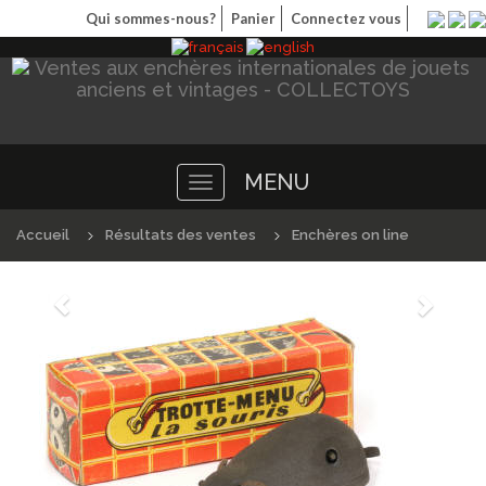
Qui sommes-nous?
Panier
Connectez vous
MENU
Toggle
navigation
Accueil
Résultats des ventes
Enchères on line
Précédént
Suivan