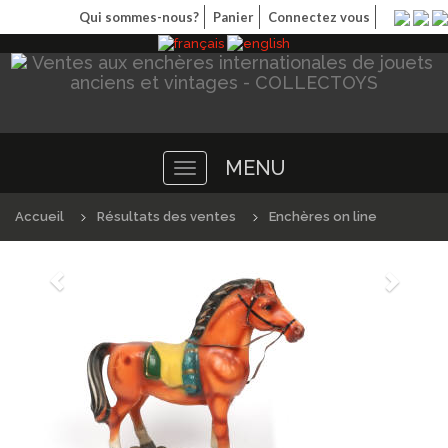
Qui sommes-nous?
Panier
Connectez vous
MENU
Toggle
navigation
Accueil
Résultats des ventes
Enchères on line
Précédént
Suivan