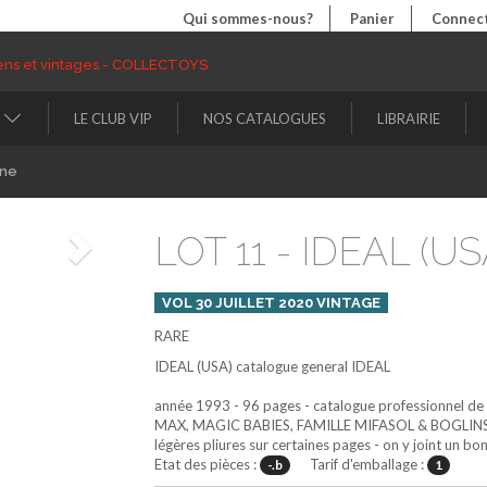
Qui sommes-nous?
Panier
Connect
LE CLUB VIP
NOS CATALOGUES
LIBRAIRIE
ine
LOT 11 - IDEAL (USA
Suivant
VOL 30 JUILLET 2020 VINTAGE
RARE
IDEAL (USA)
catalogue general IDEAL
année 1993 - 96 pages - catalogue professionnel de 
MAX, MAGIC BABIES, FAMILLE MIFASOL & BOGLINS - q
légères pliures sur certaines pages - on y joint un
Etat des pièces :
Tarif d'emballage :
-.b
1