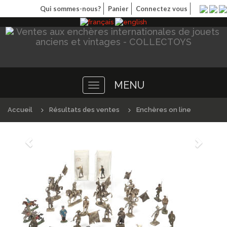
Qui sommes-nous?
Panier
Connectez vous
MENU
Toggle
navigation
Accueil
Résultats des ventes
Enchères on line
Précédént
Suivan