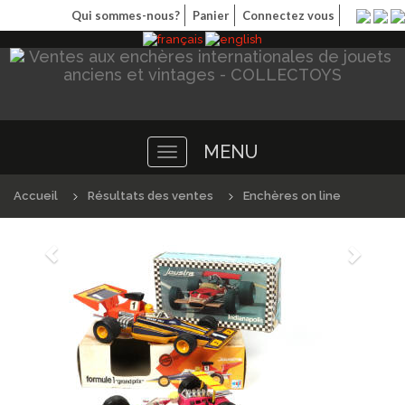
Qui sommes-nous?
Panier
Connectez vous
MENU
Toggle
navigation
Accueil
Résultats des ventes
Enchères on line
Précédént
Suivan