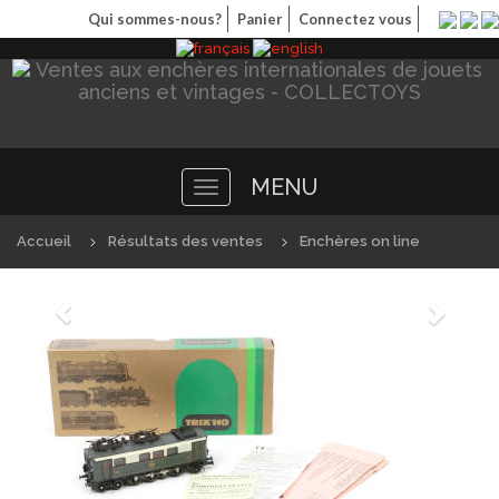
Qui sommes-nous?
Panier
Connectez vous
MENU
Toggle
navigation
Accueil
Résultats des ventes
Enchères on line
Précédént
Suivan