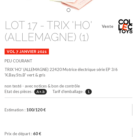
LOT 17 - TRIX 'HO'
Vente
(ALLEMAGNE) (1)
VOL 7 JANVIER 2021
PEU COURANT
TRIX 'HO' (ALLEMAGNE)
22420
Motrice électrique série EP 3/6
'K.Bay.Sts.B'
vert & gris
non testé - avec notices & bon de contrôle
Etat des pièces :
Tarif d'emballage :
A+.b
1
Estimation :
100/120 €
Prix de départ :
60 €