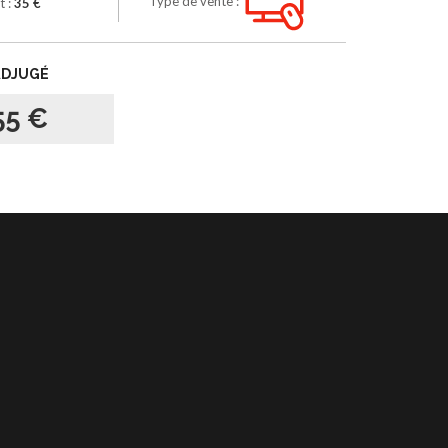
Type de vente :
t :
35 €
ADJUGÉ
55 €