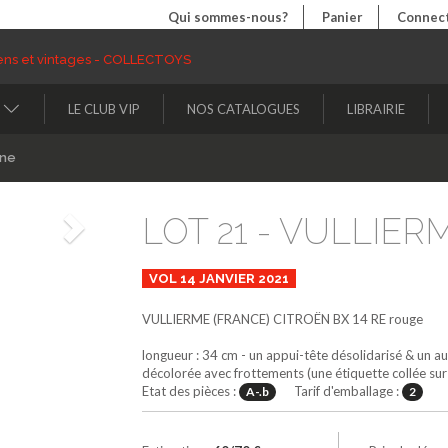
Qui sommes-nous?
Panier
Connect
LE CLUB VIP
NOS CATALOGUES
LIBRAIRIE
ine
LOT 21 - VULLIERM
Suivant
VOL 14 JANVIER 2021
VULLIERME (FRANCE)
CITROËN BX 14 RE
rouge
longueur : 34 cm - un appui-tête désolidarisé & un a
décolorée avec frottements (une étiquette collée sur
Etat des pièces :
Tarif d'emballage :
A-.b
2