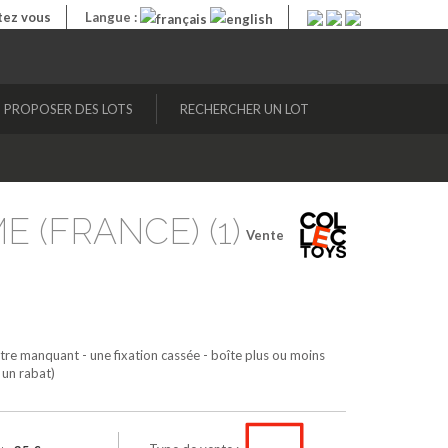
ez vous
Langue :
PROPOSER DES LOTS
RECHERCHER UN LOT
E (FRANCE) (1)
Vente
utre manquant - une fixation cassée - boîte plus ou moins
 un rabat)