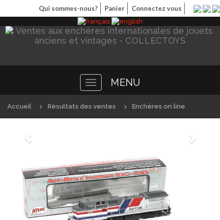
Qui sommes-nous?
Panier
Connectez vous
MENU
Toggle
navigation
Accueil
Résultats des ventes
Enchères on line
Précédént
Suivan