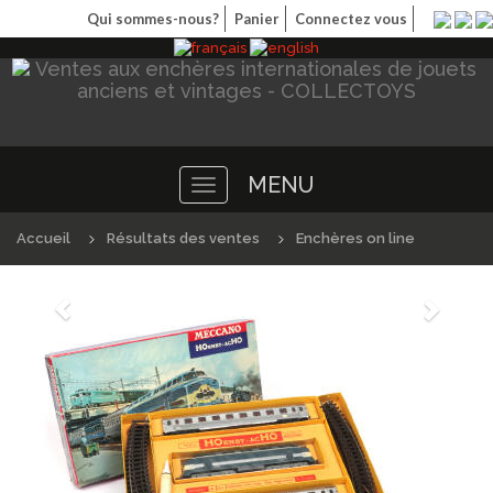
Qui sommes-nous?
Panier
Connectez vous
MENU
Toggle
navigation
Accueil
Résultats des ventes
Enchères on line
Précédént
Suivan