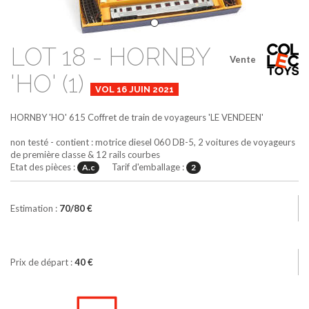
LOT 18 - HORNBY
Vente
'HO' (1)
VOL 16 JUIN 2021
HORNBY 'HO'
615
Coffret de train de voyageurs 'LE VENDEEN'
non testé - contient : motrice diesel 060 DB-5, 2 voitures de voyageurs
de première classe & 12 rails courbes
Etat des pièces :
Tarif d'emballage :
A.c
2
Estimation :
70/80 €
Prix de départ :
40 €