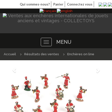
Qui sommes-nous?
Panier
Connectez vous
MENU
Toggle
navigation
Accueil
Résultats des ventes
Enchères on line
Précédént
Suivan