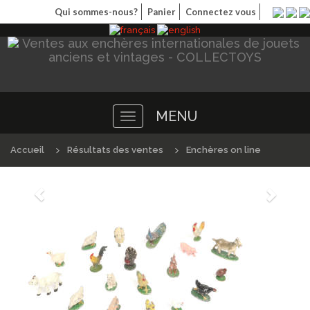
Qui sommes-nous?
Panier
Connectez vous
MENU
Toggle
navigation
Accueil
Résultats des ventes
Enchères on line
Précédént
Suivan