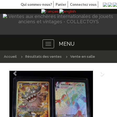
Qui sommes-nous?
Panier
Connectez vous
MENU
Toggle
navigation
Accueil
Résultats des ventes
Vente en salle
Précédént
Suivan