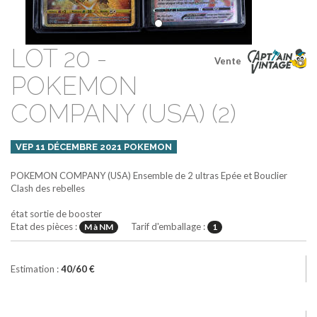
LOT 20 -
Vente
POKEMON
COMPANY (USA) (2)
VEP 11 DÉCEMBRE 2021 POKEMON
POKEMON COMPANY (USA)
Ensemble de 2 ultras
Epée et Bouclier
Clash des rebelles
état sortie de booster
Etat des pièces :
Tarif d'emballage :
M à NM
1
Estimation :
40/60 €