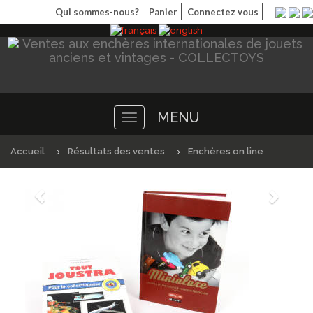
Qui sommes-nous?
Panier
Connectez vous
MENU
Toggle
navigation
Accueil
Résultats des ventes
Enchères on line
Précédént
Suivan