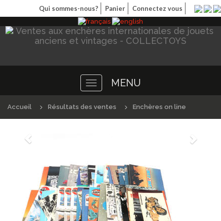
Qui sommes-nous?
Panier
Connectez vous
MENU
Toggle
navigation
Accueil
Résultats des ventes
Enchères on line
Précédént
Suivan