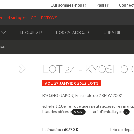
Qui sommes-nous?
Panier
Connect
LE CLUB VIP
NOS CATALOGUES
LIBRAIRIE
ine
LOT 24 - KYOSHO (
Suivant
VOL 27 JANVIER 2022 LOTS
KYOSHO (JAPON)
Ensemble de 2 BMW 2002
échelle 1:18ème - quelques petits accessoires manq
Etat des pièces :
Tarif d'emballage :
A à A-
2
Estimation :
60/70 €
Prix de dépar