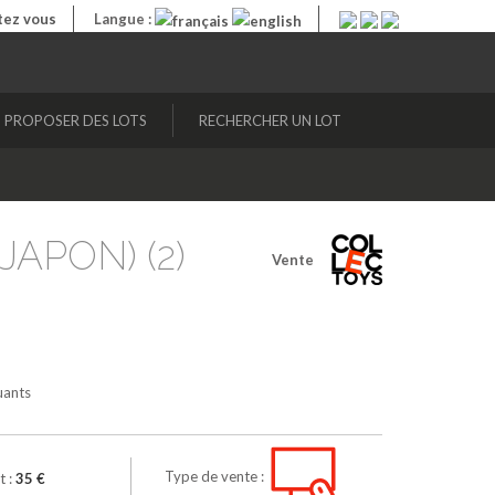
ez vous
Langue :
PROPOSER DES LOTS
RECHERCHER UN LOT
JAPON) (2)
Vente
uants
Type de vente :
t :
35 €