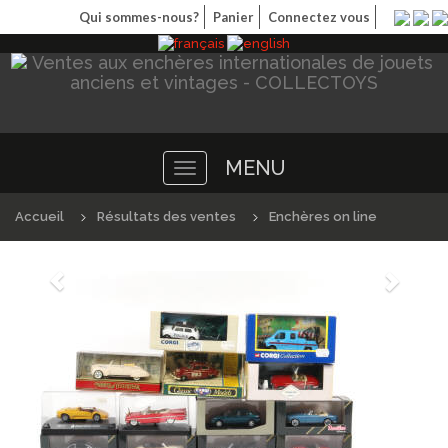
Qui sommes-nous?
Panier
Connectez vous
MENU
Toggle
navigation
Accueil
Résultats des ventes
Enchères on line
Précédént
Suivan