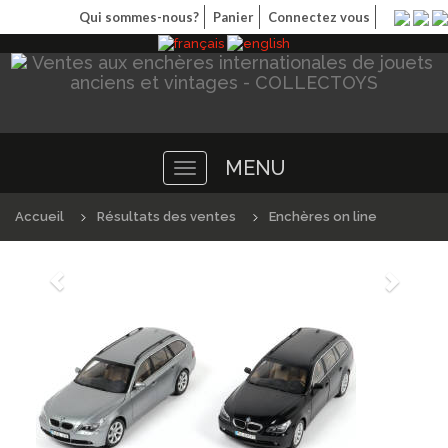
Qui sommes-nous?
Panier
Connectez vous
MENU
Toggle
navigation
Accueil
Résultats des ventes
Enchères on line
Précédént
Suivan